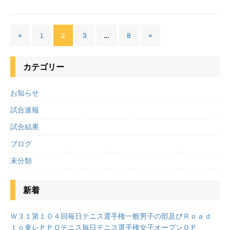
«
1
2
3
…
8
»
カテゴリー
お知らせ
試合速報
試合結果
ブログ
未分類
新着
Ｗ３１第１０４回毎日テニス選手権一般男子の部及びＲｏａｄ
ｔｏ東レＰＰＯテニス毎日テニス選手権女子オープンＯＰ