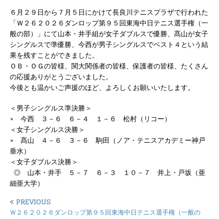
６月２９日から７月５日にかけて長良川テニスプラザで行われた
「Ｗ２６２０２６ダンロップ第９５回東海中日テニス選手権（一
般の部）」にて山本・井手組が女子ダブルスで優勝、髙山が女子
シングルスで準優勝、今西が男子シングルスでベスト４という結
果を残すことができました。
ＯＢ・ＯＧの皆様、関大関係者の皆様、保護者の皆様、たくさん
の応援ありがとうございました。
今後とも温かいご声援のほど、よろしくお願いいたします。
＜男子シングルス準決勝＞
× 今西 ３－６ ６－４ １－６ 松村（リコー）
＜女子シングルス決勝＞
× 髙山 ４－６ ３－６ 駒田（ノア・テニスアカデミー神戸
垂水）
＜女子ダブルス決勝＞
◎ 山本・井手 ５－７ ６－３ １０－７ 井上・戸坂（亜
細亜大学）
PREVIOUS
Ｗ２６２０２６ダンロップ第９５回東海中日テニス選手権（一般の