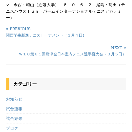
⚪︎ 今西・﨑山（近畿大学） ６－０ ６－２ 尾島・髙田（テ
ニスハウスｆｕｎ・パームインターナショナルテニスアカデミ
ー）
PREVIOUS
関西学生新進テニストーナメント（３月４日）
NEXT
Ｗ１０第６１回島津全日本室内テニス選手権大会（３月５日）
カテゴリー
お知らせ
試合速報
試合結果
ブログ