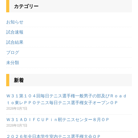
カテゴリー
お知らせ
試合速報
試合結果
ブログ
未分類
新着
Ｗ３１第１０４回毎日テニス選手権一般男子の部及びＲｏａｄ
ｔｏ東レＰＰＯテニス毎日テニス選手権女子オープンＯＰ
2026年8月7日
Ｗ３１ＡＤＩＦＣＵＰｉｎ靭テニスセンター８月ＯＰ
2026年8月7日
２０２６年全日本学生室内テニス選手権大会ＯＰ