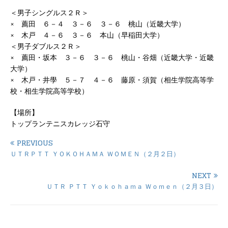
＜男子シングルス２Ｒ＞
× 薦田 ６－４ ３－６ ３－６ 桃山（近畿大学）
× 木戸 ４－６ ３－６ 本山（早稲田大学）
＜男子ダブルス２Ｒ＞
× 薦田・坂本 ３－６ ３－６ 桃山・谷畑（近畿大学・近畿
大学）
× 木戸・井學 ５－７ ４－６ 藤原・須賀（相生学院高等学
校・相生学院高等学校）
【場所】
トップランテニスカレッジ石守
PREVIOUS
ＵＴＲＰＴＴ ＹＯＫＯＨＡＭＡ ＷＯＭＥＮ（２月２日）
NEXT
ＵＴＲ ＰＴＴ Ｙｏｋｏｈａｍａ Ｗｏｍｅｎ（２月３日）