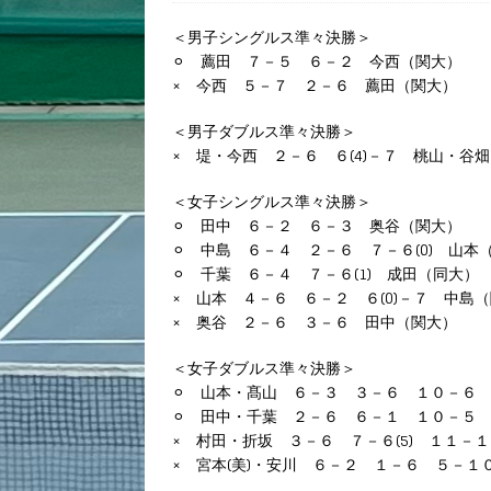
＜男子シングルス準々決勝＞
⚪︎ 薦田 ７－５ ６－２ 今西（関大）
× 今西 ５－７ ２－６ 薦田（関大）
＜男子ダブルス準々決勝＞
× 堤・今西 ２－６ ６(4)－７ 桃山・谷
＜女子シングルス準々決勝＞
⚪︎ 田中 ６－２ ６－３ 奥谷（関大）
⚪︎ 中島 ６－４ ２－６ ７－６(0) 山本
⚪︎ 千葉 ６－４ ７－６(1) 成田（同大）
× 山本 ４－６ ６－２ ６(0)－７ 中島
× 奥谷 ２－６ ３－６ 田中（関大）
＜女子ダブルス準々決勝＞
⚪︎ 山本・髙山 ６－３ ３－６ １０－６
⚪︎ 田中・千葉 ２－６ ６－１ １０－５ 
× 村田・折坂 ３－６ ７－６(5) １１－
× 宮本(美)・安川 ６－２ １－６ ５－１