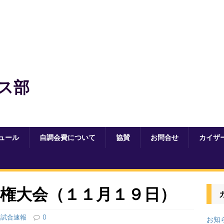
ス部
ュール
自調会費について
協賛
お問合せ
カイザ
権大会（１１月１９日）
試合速報
0
お知