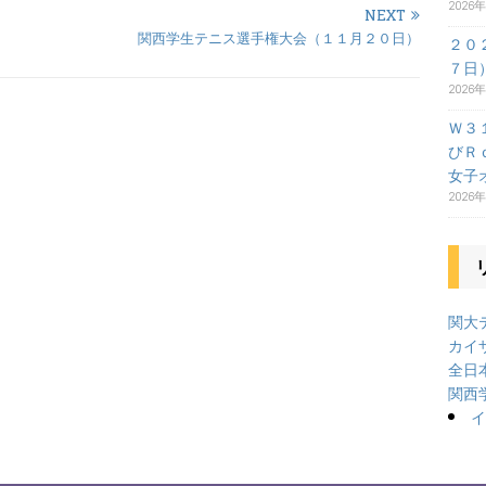
2026
NEXT
関西学生テニス選手権大会（１１月２０日）
２０
７日
2026
Ｗ３
びＲ
女子
2026
関大テ
カイ
全日
関西
イ