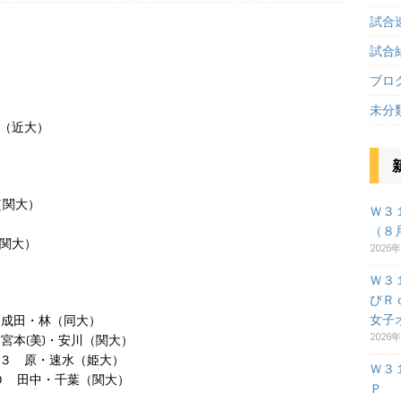
試合
試合
ブロ
未分
畑（近大）
（関大）
Ｗ３
（８
（関大）
2026
Ｗ３
びＲ
女子
 成田・林（同大）
2026
宮本(美)・安川（関大）
１３ 原・速水（姫大）
Ｗ３
０ 田中・千葉（関大）
Ｐ