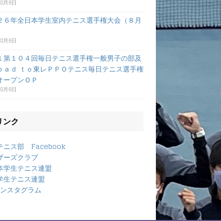
年8月6日
２６年全日本学生室内テニス選手権大会（８月
）
年8月6日
１第１０４回毎日テニス選手権一般男子の部及
ｏａｄ ｔｏ東レＰＰＯテニス毎日テニス選手権
オープンＯＰ
年8月6日
リンク
ニス部 Facebook
ザーズクラブ
本学生テニス連盟
学生テニス連盟
ンスタグラム