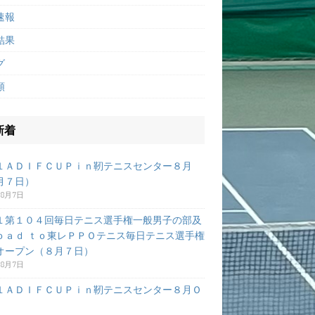
速報
結果
グ
類
新着
１ＡＤＩＦＣＵＰｉｎ靭テニスセンター８月
月７日）
年8月7日
１第１０４回毎日テニス選手権一般男子の部及
ｏａｄ ｔｏ東レＰＰＯテニス毎日テニス選手権
オープン（８月７日）
年8月7日
１ＡＤＩＦＣＵＰｉｎ靭テニスセンター８月Ｏ