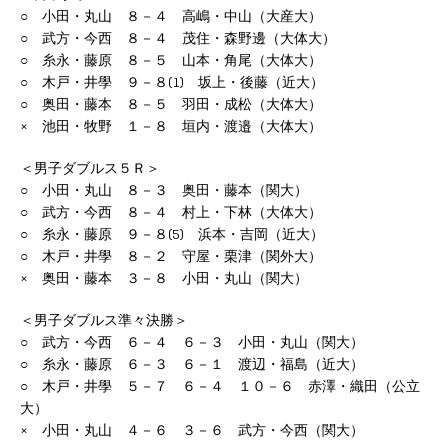
○ 小田・丸山 ８－４ 高嶋・中山（大産大）
○ 武方・今西 ８－４ 茂住・森野邊（大体大）
○ 糸永・藤原 ８－５ 山本・角尾（大体大）
○ 木戸・井學 ９－８(1) 坂上・後藤（近大）
○ 奥田・藤本 ８－５ 羽田・成松（大体大）
× 池田・牧野 １－８ 垣内・渡邉（大体大）
＜男子ダブルス５Ｒ＞
○ 小田・丸山 ８－３ 奥田・藤本（関大）
○ 武方・今西 ８－４ 村上・下林（大体大）
○ 糸永・藤原 ９－８(5) 浜本・吉岡（近大）
○ 木戸・井學 ８－２ 守屋・栗津（関外大）
× 奥田・藤本 ３－８ 小田・丸山（関大）
＜男子ダブルス準々決勝＞
○ 武方・今西 ６－４ ６－３ 小田・丸山（関大）
○ 糸永・藤原 ６－３ ６－１ 渡辺・福島（近大）
○ 木戸・井學 ５－７ ６－４ １０－６ 赤澤・織田（公立
大）
× 小田・丸山 ４－６ ３－６ 武方・今西（関大）