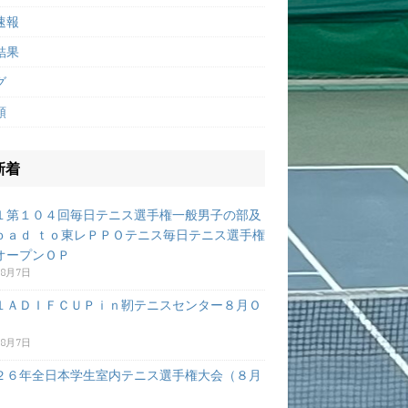
速報
結果
グ
類
新着
１第１０４回毎日テニス選手権一般男子の部及
ｏａｄ ｔｏ東レＰＰＯテニス毎日テニス選手権
オープンＯＰ
年8月7日
１ＡＤＩＦＣＵＰｉｎ靭テニスセンター８月Ｏ
年8月7日
２６年全日本学生室内テニス選手権大会（８月
）