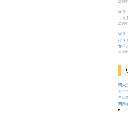
2026
Ｗ３
（８
2026
Ｗ３
びＲ
女子
2026
関大テ
カイ
全日
関西
イ