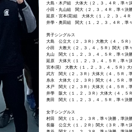
大島・木戸組 大体大（２，３，４Ｒ，準々
小田・丸山組 関大（２，３，４Ｒ，準々決
延原・宮本(晃)組 大体大（１，２，３，４
井學・奥田組 関大（１，２，３，４Ｒ，準
男子シングルス
大島 公立大（２，３Ｒ）大教大（４，５Ｒ
小田 大教大（２，３，４，５Ｒ）関大（準
丸山 関大（１，２，３，４，５Ｒ，準々決
延原 大体大（１，２，３，４，５Ｒ，準々
宮本(晃) 大教大（１，２，３，４，５Ｒ）
武方 関大（２，３Ｒ）大体大（４，５Ｒ，
糸永 大体大（２，３Ｒ）関大（４，５Ｒ，
木戸 関大（２，３Ｒ）大体大（４，５Ｒ，
井學 阪大（１，２，３Ｒ）大体大（４，５
奥田 関大（１，２，３，４，５Ｒ，準々決
女子シングルス
村田 関大（１，２，３Ｒ，準々決勝，準決
長藤 公立大（１，２Ｒ）関大（３Ｒ，準々
奥谷 関大（１，２，３Ｒ，準々決勝，準決