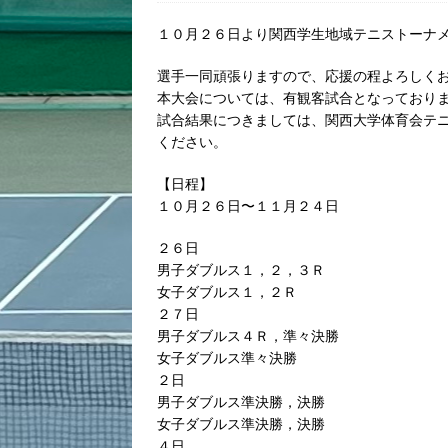
１０月２６日より関西学生地域テニストーナ
選手一同頑張りますので、応援の程よろしく
本大会については、有観客試合となっており
試合結果につきましては、関西大学体育会テ
ください。
【日程】
１０月２６日〜１１月２４日
２６日
男子ダブルス１，２，３Ｒ
女子ダブルス１，２Ｒ
２７日
男子ダブルス４Ｒ，準々決勝
女子ダブルス準々決勝
２日
男子ダブルス準決勝，決勝
女子ダブルス準決勝，決勝
４日