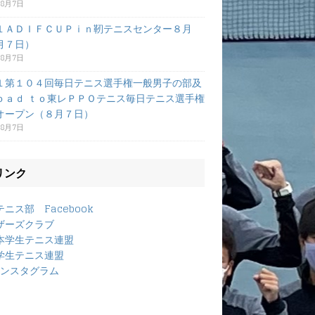
年8月7日
１ＡＤＩＦＣＵＰｉｎ靭テニスセンター８月
月７日）
年8月7日
１第１０４回毎日テニス選手権一般男子の部及
ｏａｄ ｔｏ東レＰＰＯテニス毎日テニス選手権
オープン（８月７日）
年8月7日
リンク
ニス部 Facebook
ザーズクラブ
本学生テニス連盟
学生テニス連盟
ンスタグラム