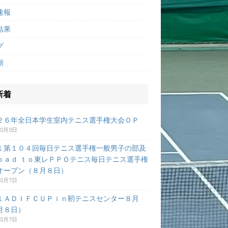
速報
結果
グ
類
新着
２６年全日本学生室内テニス選手権大会ＯＰ
年8月8日
１第１０４回毎日テニス選手権一般男子の部及
ｏａｄ ｔｏ東レＰＰＯテニス毎日テニス選手権
オープン（８月８日）
年8月7日
１ＡＤＩＦＣＵＰｉｎ靭テニスセンター８月
月８日）
年8月7日