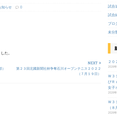
試合
お知らせ
0
試合
ブロ
未分
ました。
２０
NEXT
2026
部）
第２３回北國新聞社杯争奪石川オープンテニス２０２２
（７月１９日）
Ｗ３
びＲ
女子
2026
Ｗ３
（８
2026